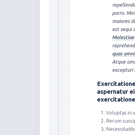
repellendu
porro. Min
maiores do
est sequi
Molestiae
reprehende
quas omni
Atque omn
excepturi 
Exercitation
aspernatur ei
exercitation
Voluptas in v
Rerum suscip
Necessitatibu