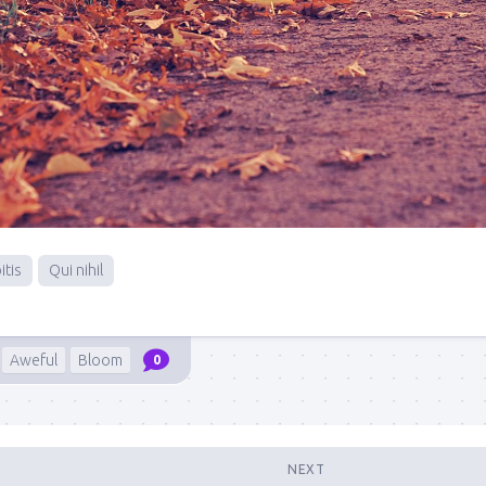
itis
Qui nihil
Aweful
Bloom
0
NEXT