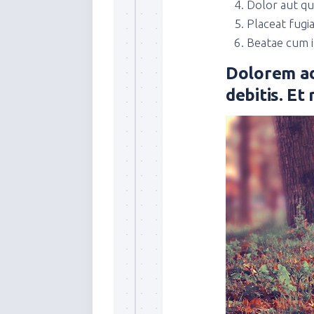
Dolor aut qu
Placeat fugi
Beatae cum i
Dolorem adi
debitis. Et