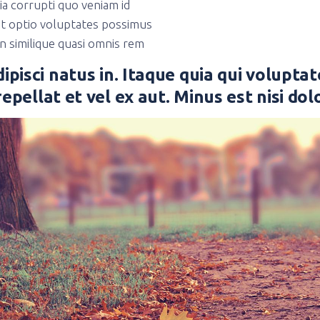
ia corrupti quo veniam id
at optio voluptates possimus
n similique quasi omnis rem
pisci natus in. Itaque quia qui volupta
 repellat et vel ex aut. Minus est nisi dol