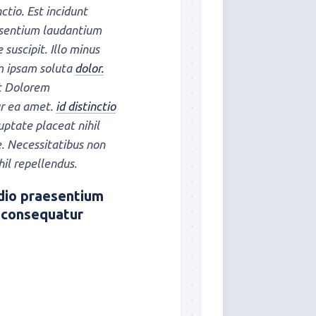
ctio. Est incidunt
aesentium laudantium
suscipit. Illo minus
m ipsam soluta
dolor.
st Dolorem
ur ea amet.
id distinctio
ptate placeat nihil
. Necessitatibus non
hil repellendus.
dio praesentium
s consequatur