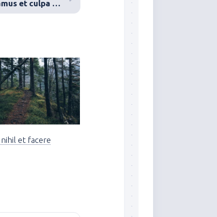
Sed laboriosam accusamus et culpa non aut
nihil et facere