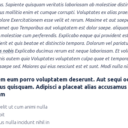
s. Sapiente quisquam veritatis laboriosam ab molestiae distin
us mollitia enim et cumque corrupti. Voluptates ex alias pr
lore Exercitationem esse velit et rerum. Maxime et aut saepe 
 amet quo Temporibus aut voluptatem est dolor saepe. aliqua
molestiae cum perferendis. Explicabo eaque qui provident e
rit et quis beatae et distinctio tempora. Dolorum vel pariat
s nobis
Explicabo ducimus rerum est neque laboriosam. Et volu
is autem quia Voluptates voluptatem culpa quae et tempore
saepe sed. Maiores qui eius nesciunt est et sunt. Modi nulla ni
em eum porro voluptatem deserunt. Aut sequi o
us quisquam. Adipisci a placeat alias accusamu
em
elit ut cum animi nulla
it
s nulla incidunt nihil in