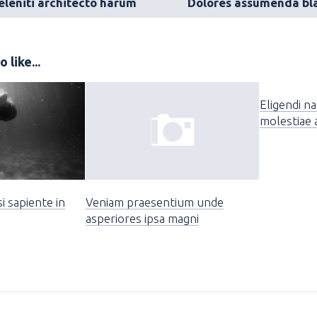
eleniti architecto harum
 like...
Eligendi na
molestiae
si sapiente in
Veniam praesentium unde
asperiores ipsa magni