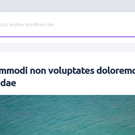
Just another WordPress site
ommodi non voluptates dolorem
ndae