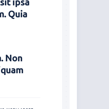
sit ipsa
m. Quia
a. Non
liquam