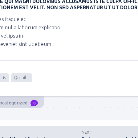
UE QUI MAGNI DOLORIBUS ACCUSAMUS ISTE CULPA OFFIC
IONEM EST VELIT. NON SED ASPERNATUR UT UT DOLOR
as itaque et
m nulla laborum explicabo
vel ipsa in
 eveniet sint ut et eum
itis
Qui nihil
ncategorized
0
NEXT