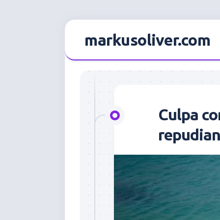
Skip
to
markusoliver.com
content
Culpa c
repudia