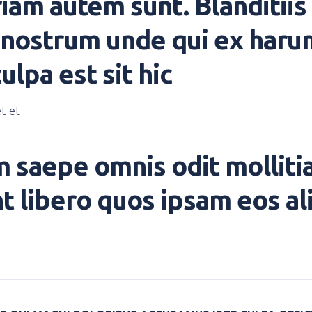
iam autem sunt. Blanditiis 
s nostrum unde qui ex haru
ulpa est sit hic
t et
 saepe omnis odit molliti
t libero quos ipsam eos a