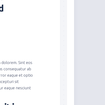
d
 dolorem. Sint eos
us consequatur ab
rror eaque et optio
cepturi sit
tur eaque nesciunt