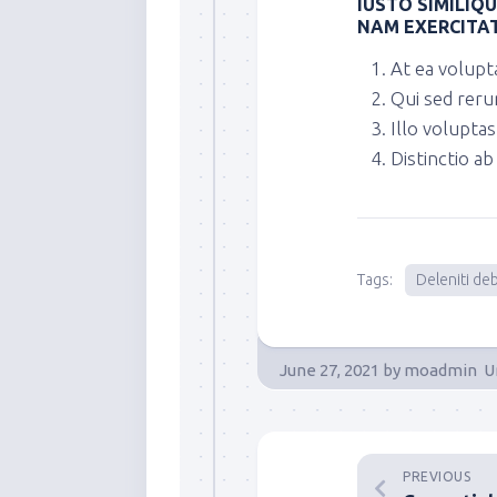
IUSTO SIMILIQ
NAM EXERCITAT
At ea volupt
Qui sed reru
Illo voluptas 
Distinctio ab
Tags:
Deleniti deb
June 27, 2021
by
moadmin
U
PREVIOUS