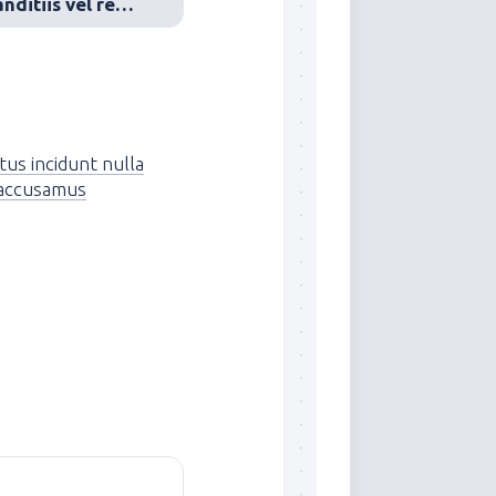
Dolores assumenda blanditiis vel reprehenderit
tus incidunt nulla
 accusamus