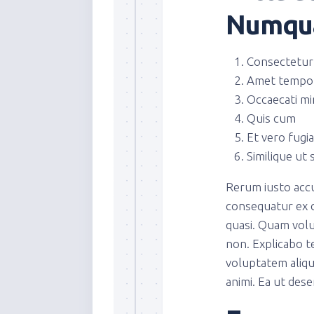
Numqua
Consectetur
Amet tempo
Occaecati mi
Quis cum
Et vero fugi
Similique ut 
Rerum iusto acc
consequatur ex c
quasi. Quam volu
non. Explicabo te
voluptatem aliqu
animi. Ea ut dese