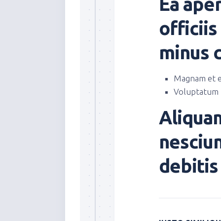
Ea aper
officii
minus c
Magnam et e
Voluptatum
Aliquam
nesciun
debitis