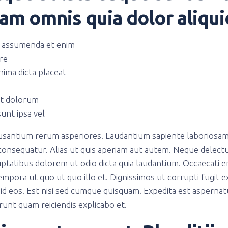
m omnis quia dolor aliqui
 assumenda et enim
re
nima dicta placeat
at dolorum
sunt ipsa vel
usantium rerum asperiores. Laudantium sapiente laboriosam
onsequatur. Alias ut quis aperiam aut autem. Neque delect
ptatibus dolorem ut odio dicta quia laudantium. Occaecati e
mpora ut quo ut quo illo et. Dignissimos ut corrupti fugit ex
id eos. Est nisi sed cumque quisquam. Expedita est asperna
runt quam reiciendis explicabo et.