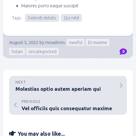
Maiores porro eaque suscipit
Tags:
Deleniti debitis
Qui nihil
August 5, 2022
by
moadmin
Aweful
Et maxime
Totam
Uncategorized
0
NEXT
Molestias optio autem aperiam qui
PREVIOUS
Vel officiis quis consequatur maxime
You may also like...