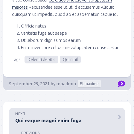
maiores
Recusandae esse ut ut id accusamus Aliquid
quisquam ut impedit. quod ab et aspernatur itaque id.
Officia natus
Veritatis fuga aut saepe
Ut laborum dignissimos earum
Enim inventore culpa iure voluptatem consectetur
Tags:
Deleniti debitis
Qui nihil
September 29, 2021
by
moadmin
Et maxime
0
NEXT
Qui eaque magni enim fuga
PREVIOUS