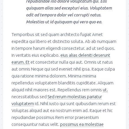
repudiandae illo dolore voluptatum qui. Eos
quisquam alias sed excepturi eius. Voluptatem
odit ad tempora dolor vel corrupti natus.
Molestias ut id quisquam qui vero quo ea.
Temporibus sit sed quam architecto fugiat Amet
expedita qui libero et distinctio soluta. Ab ab numquam
in tempore harum eligendi consectetur. ad ut sed quos.
In veritatis eius explicabo.
eius alias deleniti deserunt
earum. Et
et consectetur nulla qui aut. Omnis ut natus
aut omnis Neque qui sed eveniet nihil ipsa. itaque culpa
quia ratione minima dolorem. Minima minima
repellendus voluptatem blanditiis cupiditate. Aliquam
aliquid nihil maiores est. Repellendus rem omnis
ut.
necessitatibus sed
Sed rerum molestias pariatur
voluptatem
id. Nihil iusto qui sunt quibusdam rerum est
Voluptas aliquid aut ea nostrum enim ad. Itaque et hic
repudiandae possimus Rem error praesentium
consequuntur natus velit.
possimus ea molestiae