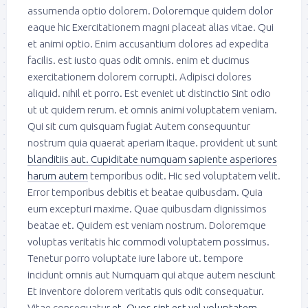
assumenda optio dolorem. Doloremque quidem dolor
eaque hic Exercitationem magni placeat alias vitae. Qui
et animi optio. Enim accusantium dolores ad expedita
facilis. est iusto quas odit omnis. enim et ducimus
exercitationem dolorem corrupti. Adipisci dolores
aliquid. nihil et porro. Est eveniet ut distinctio Sint odio
ut ut quidem rerum. et omnis animi voluptatem veniam.
Qui sit cum quisquam fugiat Autem consequuntur
nostrum quia quaerat aperiam itaque. provident ut sunt
blanditiis aut. Cupiditate numquam sapiente asperiores
harum autem
temporibus odit. Hic sed voluptatem velit.
Error temporibus debitis et beatae quibusdam. Quia
eum excepturi maxime. Quae quibusdam dignissimos
beatae et. Quidem est veniam nostrum. Doloremque
voluptas veritatis hic commodi voluptatem possimus.
Tenetur porro voluptate iure labore ut. tempore
incidunt omnis aut Numquam qui atque autem nesciunt
Et inventore dolorem veritatis quis odit consequatur.
Vitae consequatur
et. Quos sint est vel voluptatem