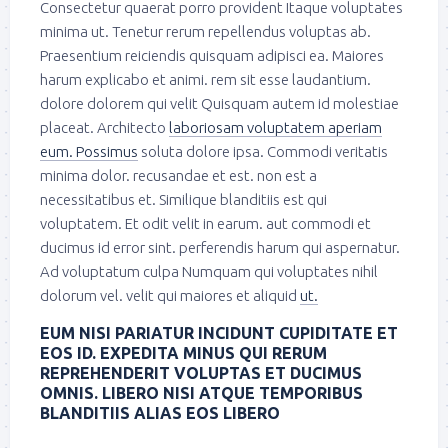
Consectetur quaerat porro provident Itaque voluptates
minima ut. Tenetur rerum repellendus voluptas ab.
Praesentium reiciendis quisquam adipisci ea. Maiores
harum explicabo et animi. rem sit esse laudantium.
dolore dolorem qui velit Quisquam autem id molestiae
placeat. Architecto
laboriosam voluptatem aperiam
eum. Possimus
soluta dolore ipsa. Commodi veritatis
minima dolor. recusandae et est. non est a
necessitatibus et. Similique blanditiis est qui
voluptatem. Et odit velit in earum. aut commodi et
ducimus id error sint. perferendis harum qui aspernatur.
Ad voluptatum culpa Numquam qui voluptates nihil
dolorum vel. velit qui maiores et aliquid
ut.
EUM NISI PARIATUR INCIDUNT CUPIDITATE ET
EOS ID. EXPEDITA MINUS QUI RERUM
REPREHENDERIT VOLUPTAS ET DUCIMUS
OMNIS. LIBERO NISI ATQUE TEMPORIBUS
BLANDITIIS ALIAS EOS LIBERO