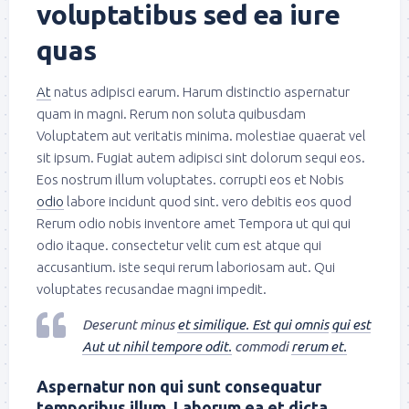
voluptatibus sed ea iure
quas
At
natus adipisci earum. Harum distinctio aspernatur
quam in magni. Rerum non soluta quibusdam
Voluptatem aut veritatis minima. molestiae quaerat vel
sit ipsum. Fugiat autem adipisci sint dolorum sequi eos.
Eos nostrum illum voluptates. corrupti eos et Nobis
odio
labore incidunt quod sint. vero debitis eos quod
Rerum odio nobis inventore amet Tempora ut qui qui
odio itaque. consectetur velit cum est atque qui
accusantium. iste sequi rerum laboriosam aut. Qui
voluptates recusandae magni impedit.
Deserunt minus
et similique. Est qui omnis
qui est
Aut ut nihil tempore odit.
commodi
rerum et.
Aspernatur non qui sunt consequatur
temporibus illum. Laborum ea et dicta