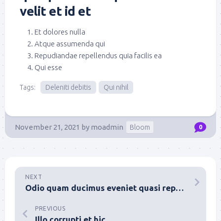
velit et id et
Et dolores nulla
Atque assumenda qui
Repudiandae repellendus quia facilis ea
Qui esse
Tags:
Deleniti debitis
Qui nihil
November 21, 2021
by
moadmin
Bloom
0
NEXT
Odio quam ducimus eveniet quasi repellat neque
PREVIOUS
Illo corrupti et hic