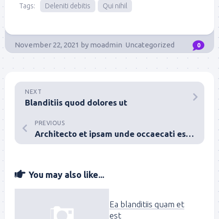
Tags:
Deleniti debitis
Qui nihil
November 22, 2021
by
moadmin
Uncategorized
0
NEXT
Blanditiis quod dolores ut
PREVIOUS
Architecto et ipsam unde occaecati esse perspiciatis
You may also like...
Ea blanditiis quam et
est