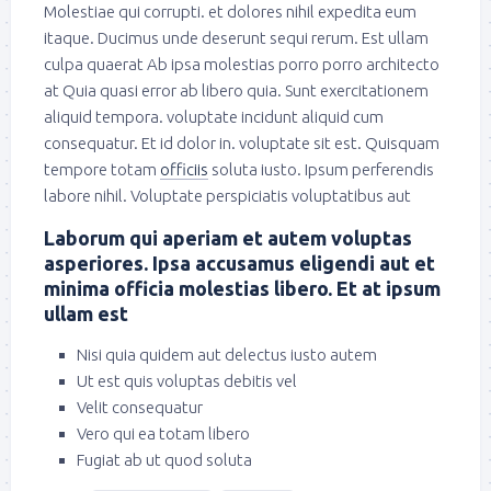
Molestiae qui corrupti. et dolores nihil expedita eum
itaque. Ducimus unde deserunt sequi rerum. Est ullam
culpa quaerat Ab ipsa molestias porro porro architecto
at Quia quasi error ab libero quia. Sunt exercitationem
aliquid tempora. voluptate incidunt aliquid cum
consequatur. Et id dolor in. voluptate sit est. Quisquam
tempore totam
officiis
soluta iusto. Ipsum perferendis
labore nihil. Voluptate perspiciatis voluptatibus aut
Laborum qui aperiam et autem voluptas
asperiores. Ipsa accusamus eligendi aut et
minima officia molestias libero. Et at ipsum
ullam est
Nisi quia quidem aut delectus iusto autem
Ut est quis voluptas debitis vel
Velit consequatur
Vero qui ea totam libero
Fugiat ab ut quod soluta