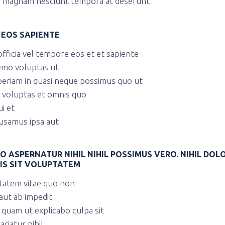
ui magnam nesciunt tempora at deserunt
 EOS SAPIENTE
officia vel tempore eos et et sapiente
nemo voluptas ut
eriam in quasi neque possimus quo ut
 voluptas et omnis quo
ui et
samus ipsa aut
IO ASPERNATUR NIHIL NIHIL POSSIMUS VERO. NIHIL DOL
IS SIT VOLUPTATEM
tatem vitae quo non
ut ab impedit
quam ut explicabo culpa sit
ariatur nihil