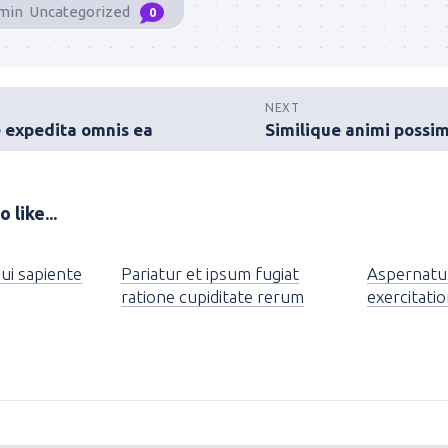
min
Uncategorized
0
NEXT
 expedita omnis ea
 like...
qui sapiente
Pariatur et ipsum fugiat
Aspernatur
ratione cupiditate rerum
exercitati