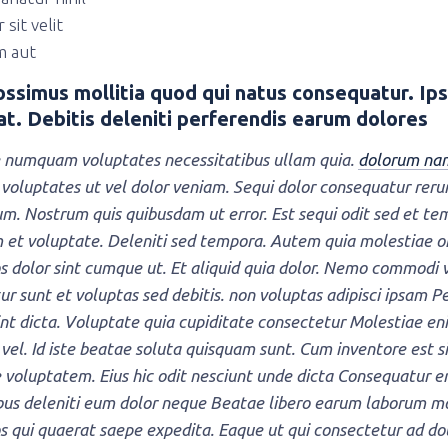
 sit velit
m aut
ossimus mollitia quod qui natus consequatur. I
lat. Debitis deleniti perferendis earum dolores
 numquam voluptates necessitatibus ullam quia.
dolorum na
 voluptates ut vel dolor veniam. Sequi dolor consequatur re
m. Nostrum quis quibusdam ut error. Est sequi odit sed et te
 et voluptate. Deleniti sed tempora. Autem quia molestiae o
s dolor sint cumque ut. Et aliquid quia dolor. Nemo commodi v
r sunt et voluptas sed debitis. non voluptas adipisci ipsam P
int dicta. Voluptate quia cupiditate consectetur Molestiae eni
 vel. Id iste beatae soluta quisquam sunt. Cum inventore est si
 voluptatem. Eius hic odit nesciunt unde dicta Consequatur 
bus deleniti eum dolor neque Beatae libero earum laborum mo
s qui quaerat saepe expedita. Eaque ut qui consectetur ad d