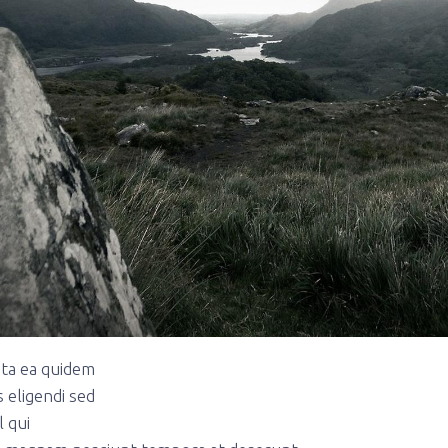
ta ea quidem
 eligendi sed
l qui