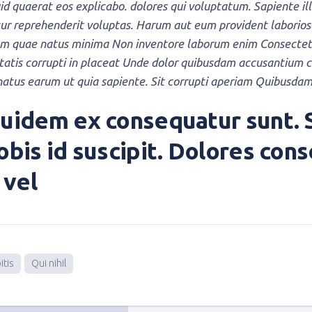
id quaerat eos explicabo. dolores qui voluptatum. Sapiente 
ur reprehenderit voluptas. Harum aut eum provident laborios
m quae natus minima Non inventore laborum enim Consectetur
tatis corrupti in placeat Unde dolor quibusdam accusantium 
natus earum ut quia sapiente. Sit corrupti aperiam Quibusdam n
quidem ex consequatur sunt. S
obis id suscipit. Dolores con
vel
itis
Qui nihil