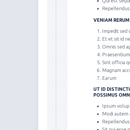
Qui est seq
Repellendus
VENIAM RERUM
Impedit sed 
Et et sit id 
Omnis sed ap
Praesentium
Sint officia q
Magnam accu
Earum
UT ID DISTINCT
POSSIMUS OMN
Ipsum volup
Modi autem a
Repellendus 
Sit qui esse p