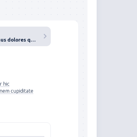
Similique animi possimus dolores qui ducimus
 hic
onem cupiditate