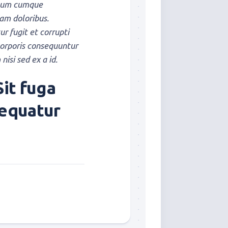
illum cumque
am doloribus.
 fugit et corrupti
corporis consequuntur
isi sed ex a id.
it fuga
sequatur