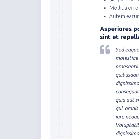
Mollitia error
Autem earu
Asperiores p
sint et repel
Sed eaque
molestiae
praesentiu
quibusdam
dignissimo
consequatu
quia aut s
qui. omnis
iure neque
Voluptati
dignissimo