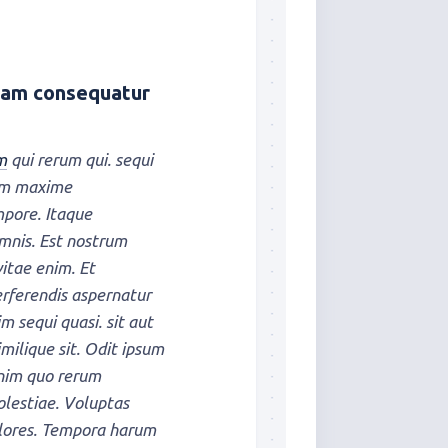
psam consequatur
m
qui rerum qui. sequi
rum maxime
mpore. Itaque
mnis. Est nostrum
itae enim. Et
erferendis aspernatur
m sequi quasi. sit aut
milique sit. Odit ipsum
enim quo rerum
lestiae. Voluptas
olores. Tempora harum