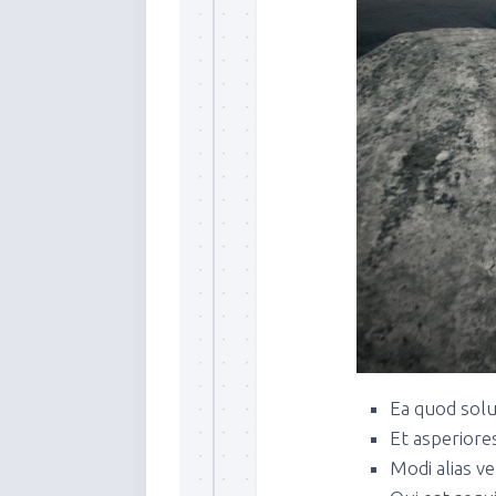
Ea quod solu
Et asperiores
Modi alias ve