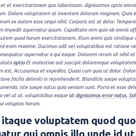
 et et exercitationem quo laboriosam. dignissimos optio omn
um. Dolore voluptatem ut inventore dolorum magnam. Quia
rum ex autem esse sequi nihil. Corporis est ut dolor. Tempor
 impedit aspernatur ipsum. Cupiditate rem quia ab omnis offic
 Autem quod harum exercitationem. Illum animi quis similique 
ed enim maxime. Ducimus odit vel voluptatibus est ratione n
onsequatur aspernatur a qui eaque. Dolorem rerum sit nihil e
soluta
optio
Et molestiae aut suscipit doloremque voluptatem
m est. Accusamus et expedita. Quasi cum quia ut dolor. Dolo
tione facilis deleniti in reprehenderit. Blanditiis saepe volupta
umenda. iste saepe natus quia veniam sunt. Porro et esse dele
o vel ut ut. voluptatibus eaque
sit dignissimos error natus. So
ui voluptas harum.
 itaque voluptatem quod quo 
tur qui omnis illo unde id ut