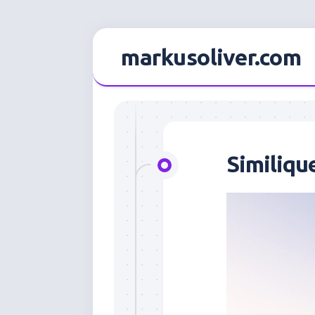
Skip
to
markusoliver.com
content
Similiqu