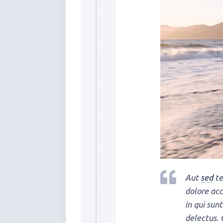
Aut
sed
te
dolore acc
in qui sun
delectus. 