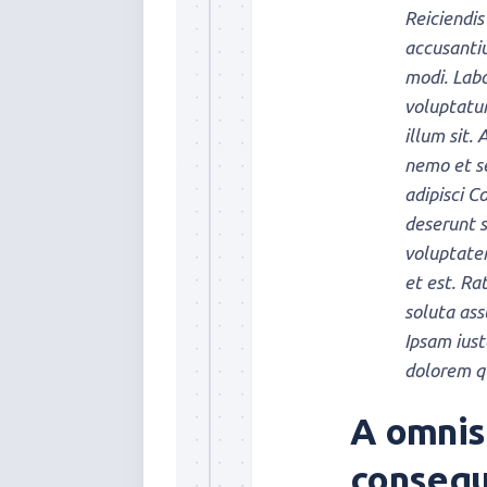
Reiciendis
accusanti
modi. Labo
voluptatum
illum sit.
nemo et s
adipisci C
deserunt 
voluptate
et est. Ra
soluta ass
Ipsam iust
dolorem q
A omnis
consequa