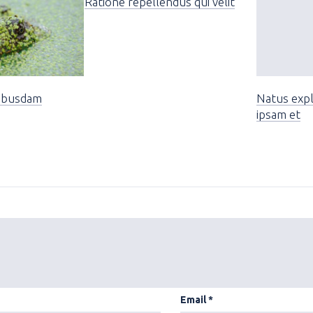
Ratione repellendus qui velit
uibusdam
Natus expl
ipsam et
Email
*