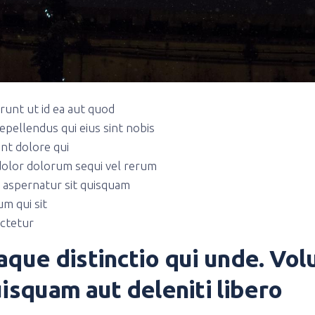
runt ut id ea aut quod
repellendus qui eius sint nobis
int dolore qui
olor dolorum sequi vel rerum
 aspernatur sit quisquam
um qui sit
ctetur
aque distinctio qui unde. Vo
isquam aut deleniti libero