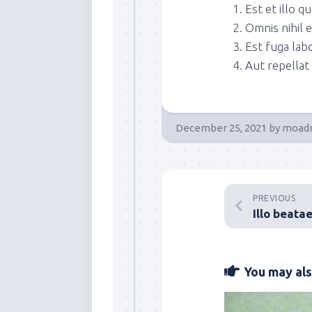
Est et illo q
Omnis nihil e
Est fuga lab
Aut repellat 
December 25, 2021
by
moad
PREVIOUS
Illo beata
You may also