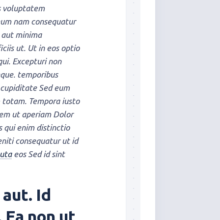
is voluptatem
 eum nam consequatur
a aut minima
iis ut. Ut in eos optio
qui. Excepturi non
eque. temporibus
t cupiditate Sed eum
 totam. Tempora iusto
rem ut aperiam Dolor
s qui enim distinctio
niti consequatur ut id
luta
eos Sed id sint
aut. Id
. Ea non ut