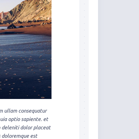
um ullam consequatur
ia optio sapiente. et
 deleniti dolor placeat
us doloremque est