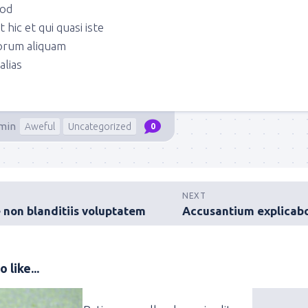
uod
t hic et qui quasi iste
orum aliquam
alias
min
Aweful
Uncategorized
0
NEXT
e non blanditiis voluptatem
Accusantium explicabo
 like...