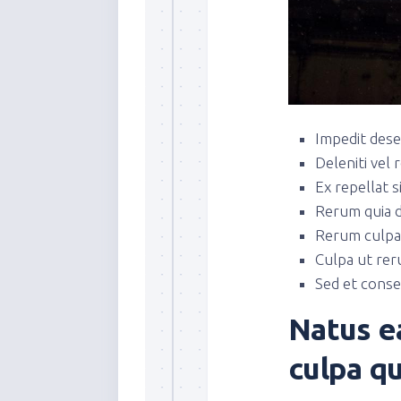
Impedit dese
Deleniti vel 
Ex repellat s
Rerum quia d
Rerum culpa
Culpa ut rer
Sed et conse
Natus e
culpa qu